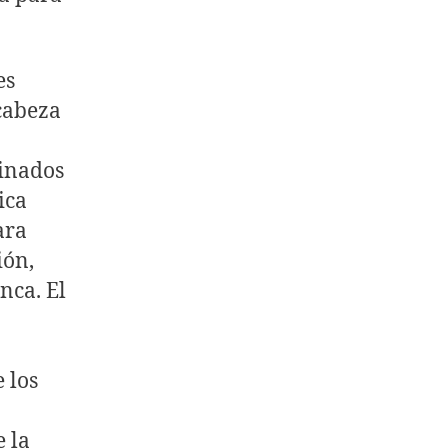
es
 cabeza
inados
ica
ara
ión,
nca. El
 los
e la