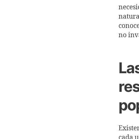
necesi
natura
conoce
no inv
La
re
pop
Existe
cada u