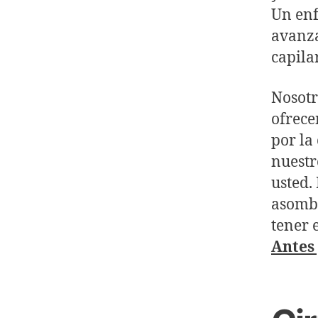
Un enf
avanza
capila
Nosot
ofrece
por la
nuestr
usted.
asombr
tener 
Antes