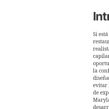
In
Si est
restau
realis
capila
oportu
la con
diseña
evitar
de exp
Maryl
desarr