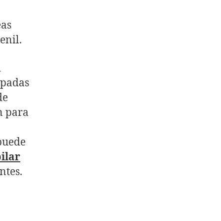
eas
enil.
d
upadas
de
n para
puede
ilar
ntes.