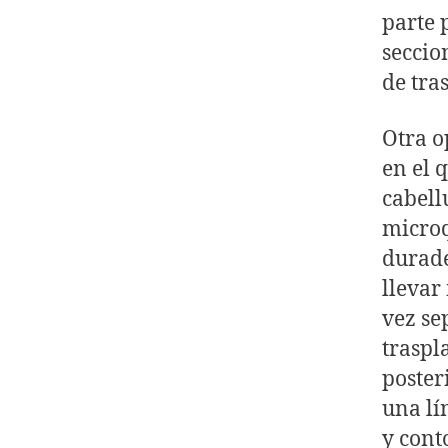
parte 
seccio
de tra
Otra o
en el 
cabell
microq
durade
llevar
vez se
traspl
poster
una lí
y cont