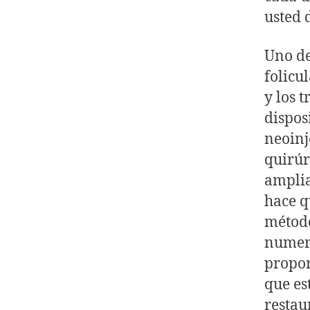
usted 
Uno de
folicu
y los 
dispos
neoinj
quirúr
amplia
hace q
método
numero
propor
que es
restau