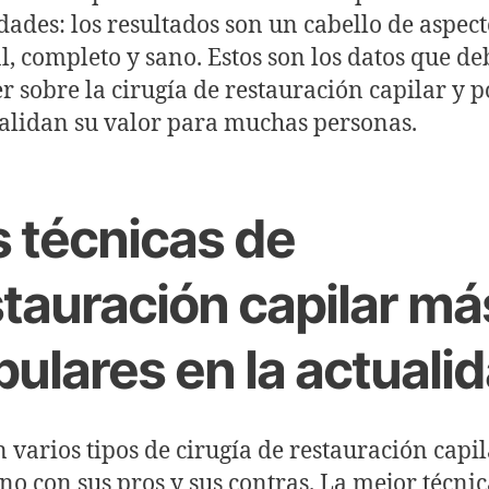
dades: los resultados son un cabello de aspec
l, completo y sano. Estos son los datos que de
r sobre la cirugía de restauración capilar y 
alidan su valor para muchas personas.
s técnicas de
stauración capilar má
ulares en la actuali
n varios tipos de cirugía de restauración capil
no con sus pros y sus contras. La mejor técni