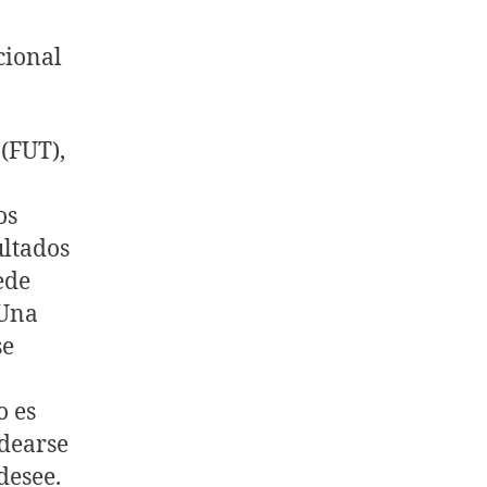
cional
 (FUT),
os
ltados
ede
 Una
se
o
o es
ldearse
desee.