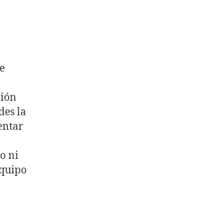
e
ción
des la
entar
o ni
equipo