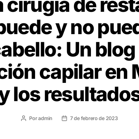
a cirugía de res
 puede y no pue
abello: Un blog
ción capilar en
y los resultado
Por
admin
7 de febrero de 2023