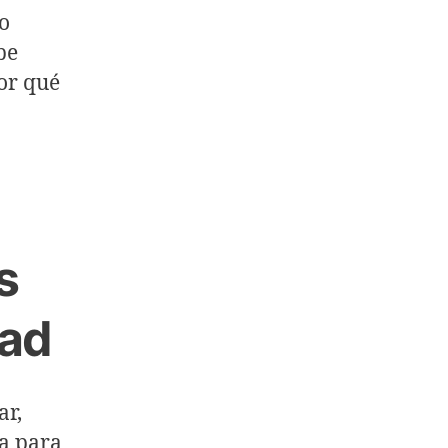
to
be
por qué
s
dad
ar,
ca para