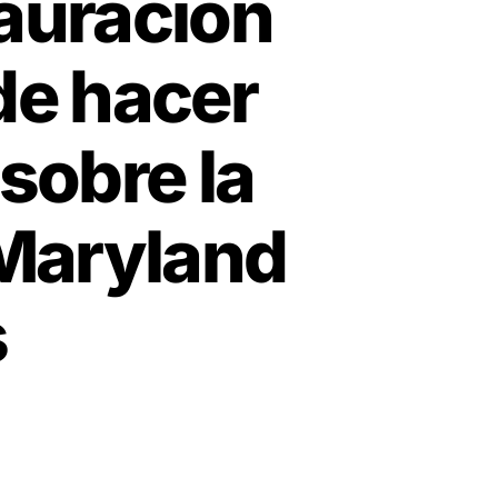
tauración
de hacer
 sobre la
 Maryland
s